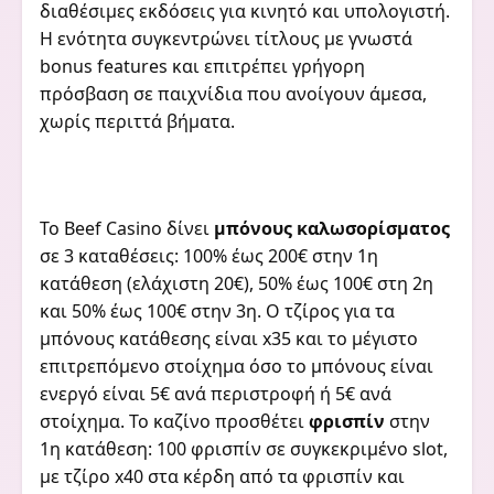
διαθέσιμες εκδόσεις για κινητό και υπολογιστή.
Η ενότητα συγκεντρώνει τίτλους με γνωστά
bonus features και επιτρέπει γρήγορη
πρόσβαση σε παιχνίδια που ανοίγουν άμεσα,
χωρίς περιττά βήματα.
Το Beef Casino δίνει
μπόνους καλωσορίσματος
σε 3 καταθέσεις: 100% έως 200€ στην 1η
κατάθεση (ελάχιστη 20€), 50% έως 100€ στη 2η
και 50% έως 100€ στην 3η. Ο τζίρος για τα
μπόνους κατάθεσης είναι x35 και το μέγιστο
επιτρεπόμενο στοίχημα όσο το μπόνους είναι
ενεργό είναι 5€ ανά περιστροφή ή 5€ ανά
στοίχημα. Το καζίνο προσθέτει
φρισπίν
στην
1η κατάθεση: 100 φρισπίν σε συγκεκριμένο slot,
με τζίρο x40 στα κέρδη από τα φρισπίν και