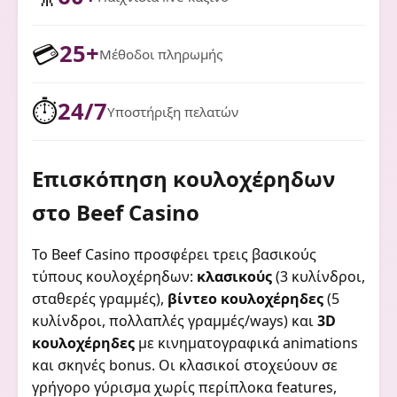
💳
25+
Μέθοδοι πληρωμής
⏱️
24/7
Υποστήριξη πελατών
Επισκόπηση κουλοχέρηδων
στο Beef Casino
Το Beef Casino προσφέρει τρεις βασικούς
τύπους κουλοχέρηδων:
κλασικούς
(3 κυλίνδροι,
σταθερές γραμμές),
βίντεο κουλοχέρηδες
(5
κυλίνδροι, πολλαπλές γραμμές/ways) και
3D
κουλοχέρηδες
με κινηματογραφικά animations
και σκηνές bonus. Οι κλασικοί στοχεύουν σε
γρήγορο γύρισμα χωρίς περίπλοκα features,