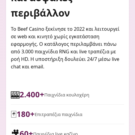
περιβάλλον
Το Beef Casino ξεκίνησε το 2022 και λειτουργεί
σε web και κινητό χωρίς εγκατάσταση
εφαρμογής. Ο κατάλογος περιλαμβάνει πάνω
από 3.000 παιχνίδια RNG και live τραπέζια με
ροή HD. Η υποστήριξη δουλεύει 24/7 μέσω live
chat και email.
🎰
2.400+
Παιχνίδια κουλοχέρη
🃏
180+
Επιτραπέζια παιχνίδια
🎥
60+
Παιχνίδια live καζίνο