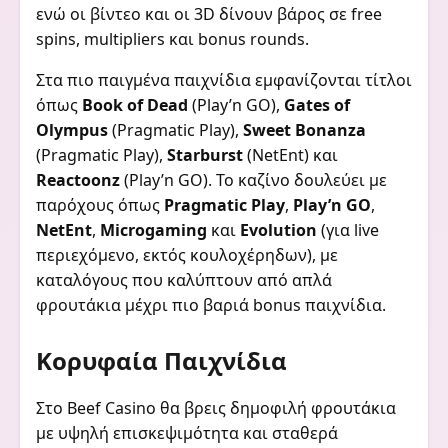
ενώ οι βίντεο και οι 3D δίνουν βάρος σε free
spins, multipliers και bonus rounds.
Στα πιο παιγμένα παιχνίδια εμφανίζονται τίτλοι
όπως
Book of Dead
(Play’n GO),
Gates of
Olympus
(Pragmatic Play),
Sweet Bonanza
(Pragmatic Play),
Starburst
(NetEnt) και
Reactoonz
(Play’n GO). Το καζίνο δουλεύει με
παρόχους όπως
Pragmatic Play
,
Play’n GO
,
NetEnt
,
Microgaming
και
Evolution
(για live
περιεχόμενο, εκτός κουλοχέρηδων), με
καταλόγους που καλύπτουν από απλά
φρουτάκια μέχρι πιο βαριά bonus παιχνίδια.
Κορυφαία Παιχνίδια
Στο Beef Casino θα βρεις δημοφιλή φρουτάκια
με υψηλή επισκεψιμότητα και σταθερά