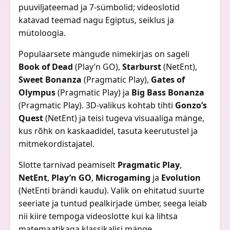
puuviljateemad ja 7-sümbolid; videoslotid
katavad teemad nagu Egiptus, seiklus ja
mütoloogia.
Populaarsete mängude nimekirjas on sageli
Book of Dead
(Play’n GO),
Starburst
(NetEnt),
Sweet Bonanza
(Pragmatic Play),
Gates of
Olympus
(Pragmatic Play) ja
Big Bass Bonanza
(Pragmatic Play). 3D-valikus kohtab tihti
Gonzo’s
Quest
(NetEnt) ja teisi tugeva visuaaliga mänge,
kus rõhk on kaskaadidel, tasuta keerutustel ja
mitmekordistajatel.
Slotte tarnivad peamiselt
Pragmatic Play
,
NetEnt
,
Play’n GO
,
Microgaming
ja
Evolution
(NetEnti brändi kaudu). Valik on ehitatud suurte
seeriate ja tuntud pealkirjade ümber, seega leiab
nii kiire tempoga videoslotte kui ka lihtsa
matemaatikaga klassikalisi mänge.