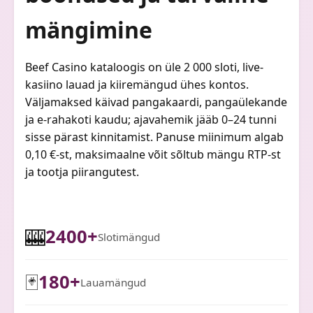
mängimine
Beef Casino kataloogis on üle 2 000 sloti, live-
kasiino lauad ja kiiremängud ühes kontos.
Väljamaksed käivad pangakaardi, pangaülekande
ja e-rahakoti kaudu; ajavahemik jääb 0–24 tunni
sisse pärast kinnitamist. Panuse miinimum algab
0,10 €-st, maksimaalne võit sõltub mängu RTP-st
ja tootja piirangutest.
🎰
2400+
Slotimängud
🃏
180+
Lauamängud