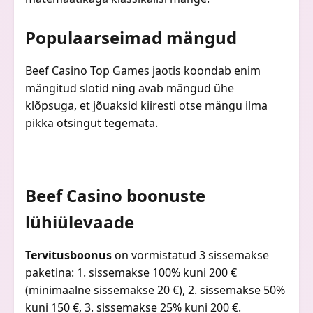
Populaarseimad mängud
Beef Casino Top Games jaotis koondab enim
mängitud slotid ning avab mängud ühe
klõpsuga, et jõuaksid kiiresti otse mängu ilma
pikka otsingut tegemata.
Beef Casino boonuste
lühiülevaade
Tervitusboonus
on vormistatud 3 sissemakse
paketina: 1. sissemakse 100% kuni 200 €
(minimaalne sissemakse 20 €), 2. sissemakse 50%
kuni 150 €, 3. sissemakse 25% kuni 200 €.