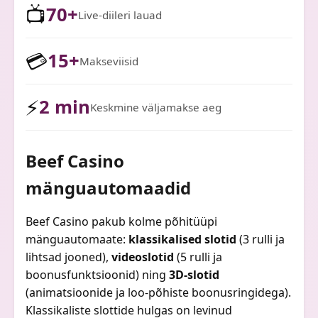
📺
70+
Live-diileri lauad
💳
15+
Makseviisid
⚡
2 min
Keskmine väljamakse aeg
Beef Casino
mänguautomaadid
Beef Casino pakub kolme põhitüüpi
mänguautomaate:
klassikalised slotid
(3 rulli ja
lihtsad jooned),
videoslotid
(5 rulli ja
boonusfunktsioonid) ning
3D-slotid
(animatsioonide ja loo-põhiste boonusringidega).
Klassikaliste slottide hulgas on levinud