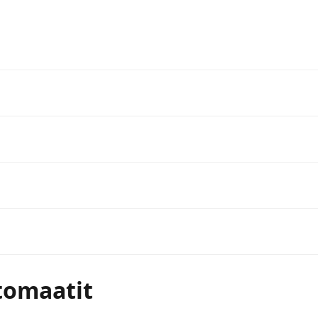
tomaatit