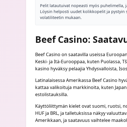
Pelit latautuivat nopeasti myös puhelimella, j
Löysin helposti uudet kolikkopelit ja pystyi
volatiliteetin mukaan.
Beef Casino: Saatav
Beef Casino on saatavilla useissa Euroopa
Keski- ja Itä-Eurooppaa, kuten Puolassa, Tš
kasino hyväksy pelaajia Yhdysvalloista, Iso
Latinalaisessa Amerikassa Beef Casino hyväk
kattaa valikoituja markkinoita, kuten Japani
estolistauksilla.
Käyttöliittymän kielet ovat suomi, ruotsi, n
HUF ja BRL, ja talletuksissa näkyy valuutt
Amerikkaan, ja saatavuus vaihtelee maakoht