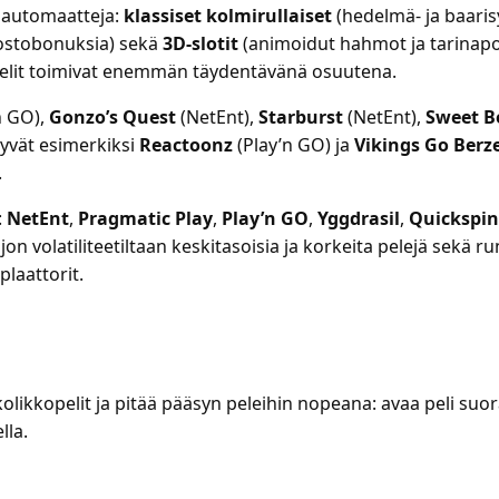
liautomaatteja:
klassiset kolmirullaiset
(hedelmä- ja baaris
ja ostobonuksia) sekä
3D-slotit
(animoidut hahmot ja tarinapoh
D-pelit toimivat enemmän täydentävänä osuutena.
n GO),
Gonzo’s Quest
(NetEnt),
Starburst
(NetEnt),
Sweet 
kyvät esimerkiksi
Reactoonz
(Play’n GO) ja
Vikings Go Berz
.
:
NetEnt
,
Pragmatic Play
,
Play’n GO
,
Yggdrasil
,
Quickspin
jon volatiliteetiltaan keskitasoisia ja korkeita pelejä sekä 
plaattorit.
kkopelit ja pitää pääsyn peleihin nopeana: avaa peli suoraa
lla.