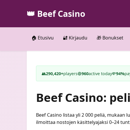
👑 Beef Casino
🏠 Etusivu
🔐 Kirjaudu
🎁 Bonukset
👥
290,420+
players
🟢
960
active today
💸
94%
pa
Beef Casino: pel
Beef Casino listaa yli 2 000 peliä, mukaan 
ilmoittaa nostojen käsittelyajaksi 0–24 tun